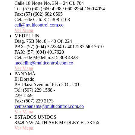
Calle 18 Norte No. 3N – 24 Of. 704
Tel: (57) (602) 660 4298 / 660 3964 / 660 4054
Fax: (57) (602) 682 0595
Cel. sede Cali: 315 308 7163
cali@multicontrol.com.co
Ver Mapa
MEDELLIN
Diag. 75B No. 8 – 40 Of. 224
PBX: (57) (604) 3228349 / 4017587 /4017610
FAX: (57) (604) 4017620
Cel. sede Medellin:315 308 4328
medellin@multicontrol.com.co
Ver Mapa
PANAMÁ
El Dorado,
PH Plaza Aventura Piso 2 Of. 201.
Tel: (507) 229 1568 -
229 1569
Fax: (507) 229 2173
ventaspanama@multicontrol.com.co
Ver Mapa
ESTADOS UNIDOS
8348 NW 74 TH AVE MEDLEY FL 33166
Ver Mapa