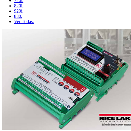
720i.
820i.
920i.
880.
Ver Todas.