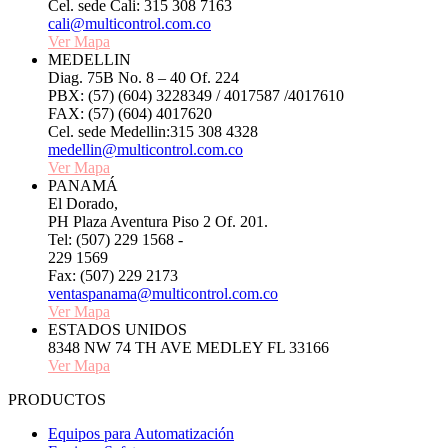
Cel. sede Cali: 315 308 7163
cali@multicontrol.com.co
Ver Mapa
MEDELLIN
Diag. 75B No. 8 – 40 Of. 224
PBX: (57) (604) 3228349 / 4017587 /4017610
FAX: (57) (604) 4017620
Cel. sede Medellin:315 308 4328
medellin@multicontrol.com.co
Ver Mapa
PANAMÁ
El Dorado,
PH Plaza Aventura Piso 2 Of. 201.
Tel: (507) 229 1568 -
229 1569
Fax: (507) 229 2173
ventaspanama@multicontrol.com.co
Ver Mapa
ESTADOS UNIDOS
8348 NW 74 TH AVE MEDLEY FL 33166
Ver Mapa
PRODUCTOS
Equipos para Automatización