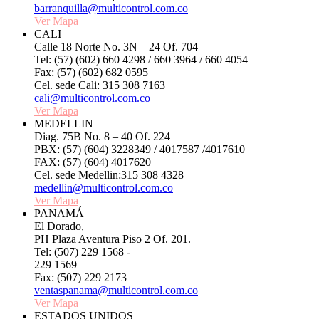
barranquilla@multicontrol.com.co
Ver Mapa
CALI
Calle 18 Norte No. 3N – 24 Of. 704
Tel: (57) (602) 660 4298 / 660 3964 / 660 4054
Fax: (57) (602) 682 0595
Cel. sede Cali: 315 308 7163
cali@multicontrol.com.co
Ver Mapa
MEDELLIN
Diag. 75B No. 8 – 40 Of. 224
PBX: (57) (604) 3228349 / 4017587 /4017610
FAX: (57) (604) 4017620
Cel. sede Medellin:315 308 4328
medellin@multicontrol.com.co
Ver Mapa
PANAMÁ
El Dorado,
PH Plaza Aventura Piso 2 Of. 201.
Tel: (507) 229 1568 -
229 1569
Fax: (507) 229 2173
ventaspanama@multicontrol.com.co
Ver Mapa
ESTADOS UNIDOS