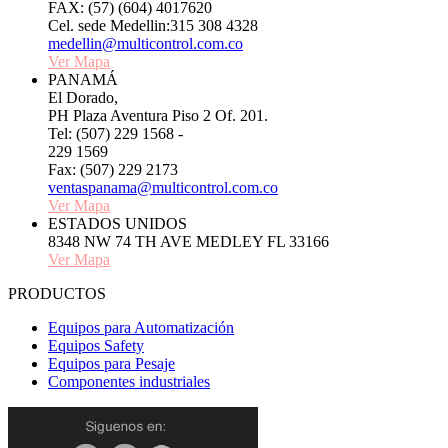
FAX: (57) (604) 4017620
Cel. sede Medellin:315 308 4328
medellin@multicontrol.com.co
Ver Mapa
PANAMÁ
El Dorado,
PH Plaza Aventura Piso 2 Of. 201.
Tel: (507) 229 1568 -
229 1569
Fax: (507) 229 2173
ventaspanama@multicontrol.com.co
Ver Mapa
ESTADOS UNIDOS
8348 NW 74 TH AVE MEDLEY FL 33166
Ver Mapa
PRODUCTOS
Equipos para Automatización
Equipos Safety
Equipos para Pesaje
Componentes industriales