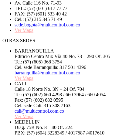
Av. Calle 116 No. 71-93
TEL.: (57) (601) 617 77 77
FAX: (57) (601) 533 40 42
Cel.: (57) 315 345 71 49
sede.bogota@multicontrol.com.co
Ver Mapa
OTRAS SEDES
BARRANQUILLA
Edificio Centro Mix Vía 40 No. 73 – 290 Of. 305
Tel: (57) (605) 368 3754
Cel. sede Barranquilla: 317 501 4396
barranquilla@multicontrol.com.co
Ver Mapa
CALI
Calle 18 Norte No. 3N – 24 Of. 704
Tel: (57) (602) 660 4298 / 660 3964 / 660 4054
Fax: (57) (602) 682 0595
Cel. sede Cali: 315 308 7163
cali@multicontrol.com.co
Ver Mapa
MEDELLIN
Diag. 75B No. 8 – 40 Of. 224
PBX: (57) (604) 3228349 / 4017587 /4017610