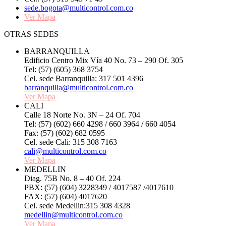
sede.bogota@multicontrol.com.co
Ver Mapa
OTRAS SEDES
BARRANQUILLA
Edificio Centro Mix Vía 40 No. 73 – 290 Of. 305
Tel: (57) (605) 368 3754
Cel. sede Barranquilla: 317 501 4396
barranquilla@multicontrol.com.co
Ver Mapa
CALI
Calle 18 Norte No. 3N – 24 Of. 704
Tel: (57) (602) 660 4298 / 660 3964 / 660 4054
Fax: (57) (602) 682 0595
Cel. sede Cali: 315 308 7163
cali@multicontrol.com.co
Ver Mapa
MEDELLIN
Diag. 75B No. 8 – 40 Of. 224
PBX: (57) (604) 3228349 / 4017587 /4017610
FAX: (57) (604) 4017620
Cel. sede Medellin:315 308 4328
medellin@multicontrol.com.co
Ver Mapa