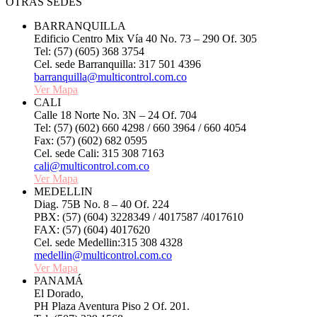
OTRAS SEDES
BARRANQUILLA
Edificio Centro Mix Vía 40 No. 73 – 290 Of. 305
Tel: (57) (605) 368 3754
Cel. sede Barranquilla: 317 501 4396
barranquilla@multicontrol.com.co
Ver Mapa
CALI
Calle 18 Norte No. 3N – 24 Of. 704
Tel: (57) (602) 660 4298 / 660 3964 / 660 4054
Fax: (57) (602) 682 0595
Cel. sede Cali: 315 308 7163
cali@multicontrol.com.co
Ver Mapa
MEDELLIN
Diag. 75B No. 8 – 40 Of. 224
PBX: (57) (604) 3228349 / 4017587 /4017610
FAX: (57) (604) 4017620
Cel. sede Medellin:315 308 4328
medellin@multicontrol.com.co
Ver Mapa
PANAMÁ
El Dorado,
PH Plaza Aventura Piso 2 Of. 201.