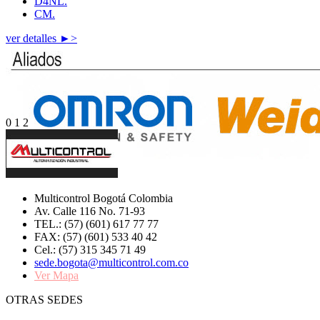
D4NL.
CM.
ver detalles ►>
0
1
2
Multicontrol Bogotá Colombia
Av. Calle 116 No. 71-93
TEL.: (57) (601) 617 77 77
FAX: (57) (601) 533 40 42
Cel.: (57) 315 345 71 49
sede.bogota@multicontrol.com.co
Ver Mapa
OTRAS SEDES