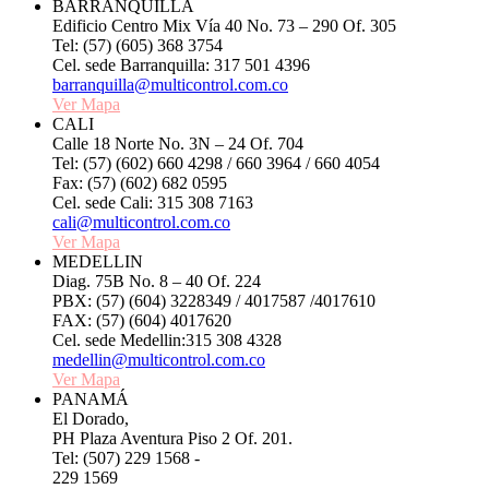
BARRANQUILLA
Edificio Centro Mix Vía 40 No. 73 – 290 Of. 305
Tel: (57) (605) 368 3754
Cel. sede Barranquilla: 317 501 4396
barranquilla@multicontrol.com.co
Ver Mapa
CALI
Calle 18 Norte No. 3N – 24 Of. 704
Tel: (57) (602) 660 4298 / 660 3964 / 660 4054
Fax: (57) (602) 682 0595
Cel. sede Cali: 315 308 7163
cali@multicontrol.com.co
Ver Mapa
MEDELLIN
Diag. 75B No. 8 – 40 Of. 224
PBX: (57) (604) 3228349 / 4017587 /4017610
FAX: (57) (604) 4017620
Cel. sede Medellin:315 308 4328
medellin@multicontrol.com.co
Ver Mapa
PANAMÁ
El Dorado,
PH Plaza Aventura Piso 2 Of. 201.
Tel: (507) 229 1568 -
229 1569