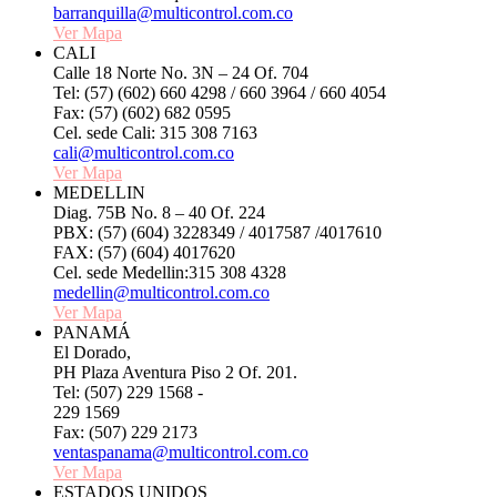
barranquilla@multicontrol.com.co
Ver Mapa
CALI
Calle 18 Norte No. 3N – 24 Of. 704
Tel: (57) (602) 660 4298 / 660 3964 / 660 4054
Fax: (57) (602) 682 0595
Cel. sede Cali: 315 308 7163
cali@multicontrol.com.co
Ver Mapa
MEDELLIN
Diag. 75B No. 8 – 40 Of. 224
PBX: (57) (604) 3228349 / 4017587 /4017610
FAX: (57) (604) 4017620
Cel. sede Medellin:315 308 4328
medellin@multicontrol.com.co
Ver Mapa
PANAMÁ
El Dorado,
PH Plaza Aventura Piso 2 Of. 201.
Tel: (507) 229 1568 -
229 1569
Fax: (507) 229 2173
ventaspanama@multicontrol.com.co
Ver Mapa
ESTADOS UNIDOS