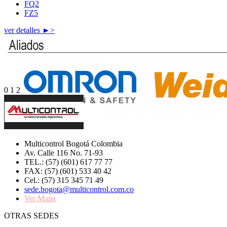
FQ2
FZ5
ver detalles ►>
0
1
2
Multicontrol Bogotá Colombia
Av. Calle 116 No. 71-93
TEL.: (57) (601) 617 77 77
FAX: (57) (601) 533 40 42
Cel.: (57) 315 345 71 49
sede.bogota@multicontrol.com.co
Ver Mapa
OTRAS SEDES