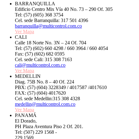
BARRANQUILLA
Edificio Centro Mix Vía 40 No. 73 – 290 Of. 305
Tel: (57) (605) 368 3754
Cel. sede Barranquilla: 317 501 4396
barranquilla@multicontrol.com.co
Ver Mapa
CALI
Calle 18 Norte No. 3N – 24 Of. 704
Tel: (57) (602) 660 4298 / 660 3964 / 660 4054
Fax: (57) (602) 682 0595
Cel. sede Cali: 315 308 7163
cali@multicontrol.com.co
Ver Mapa
MEDELLIN
Diag. 75B No. 8 – 40 Of. 224
PBX: (57) (604) 3228349 / 4017587 /4017610
FAX: (57) (604) 4017620
Cel. sede Medellin:315 308 4328
medellin@multicontrol.com.co
Ver Mapa
PANAMÁ
El Dorado,
PH Plaza Aventura Piso 2 Of. 201.
Tel: (507) 229 1568 -
229 1569