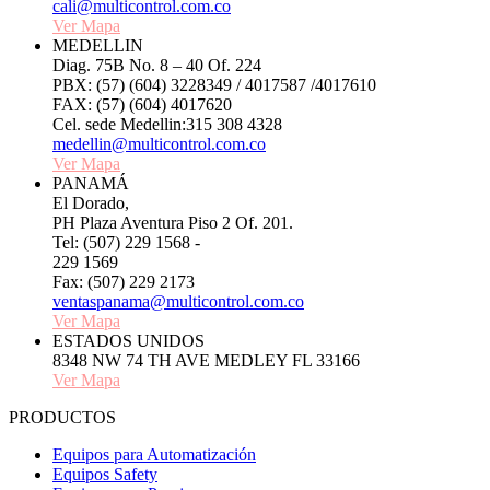
cali@multicontrol.com.co
Ver Mapa
MEDELLIN
Diag. 75B No. 8 – 40 Of. 224
PBX: (57) (604) 3228349 / 4017587 /4017610
FAX: (57) (604) 4017620
Cel. sede Medellin:315 308 4328
medellin@multicontrol.com.co
Ver Mapa
PANAMÁ
El Dorado,
PH Plaza Aventura Piso 2 Of. 201.
Tel: (507) 229 1568 -
229 1569
Fax: (507) 229 2173
ventaspanama@multicontrol.com.co
Ver Mapa
ESTADOS UNIDOS
8348 NW 74 TH AVE MEDLEY FL 33166
Ver Mapa
PRODUCTOS
Equipos para Automatización
Equipos Safety