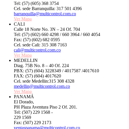
Tel: (57) (605) 368 3754
Cel. sede Barranquilla: 317 501 4396
barranquilla@multicontrol.com.co
Ver Mapa
CALI
Calle 18 Norte No. 3N – 24 Of. 704
Tel: (57) (602) 660 4298 / 660 3964 / 660 4054
Fax: (57) (602) 682 0595
Cel. sede Cali: 315 308 7163
cali@multicontrol.com.co
Ver Mapa
MEDELLIN
Diag. 75B No. 8 – 40 Of. 224
PBX: (57) (604) 3228349 / 4017587 /4017610
FAX: (57) (604) 4017620
Cel. sede Medellin:315 308 4328
medellin@multicontrol.com.co
Ver Mapa
PANAMÁ
El Dorado,
PH Plaza Aventura Piso 2 Of. 201.
Tel: (507) 229 1568 -
229 1569
Fax: (507) 229 2173
ventaspanama@multicontrol.com.co