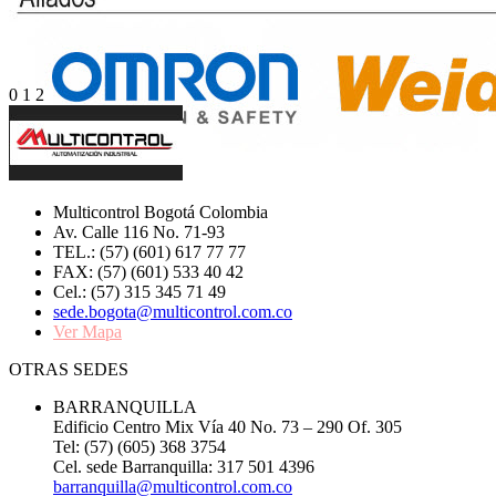
0
1
2
Multicontrol Bogotá Colombia
Av. Calle 116 No. 71-93
TEL.: (57) (601) 617 77 77
FAX: (57) (601) 533 40 42
Cel.: (57) 315 345 71 49
sede.bogota@multicontrol.com.co
Ver Mapa
OTRAS SEDES
BARRANQUILLA
Edificio Centro Mix Vía 40 No. 73 – 290 Of. 305
Tel: (57) (605) 368 3754
Cel. sede Barranquilla: 317 501 4396
barranquilla@multicontrol.com.co