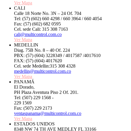
Ver Mapa
CALI
Calle 18 Norte No. 3N – 24 Of. 704
Tel: (57) (602) 660 4298 / 660 3964 / 660 4054
Fax: (57) (602) 682 0595
Cel. sede Cali: 315 308 7163
cali@multicontrol.com.co
Ver Mapa
MEDELLIN
Diag. 75B No. 8 – 40 Of. 224
PBX: (57) (604) 3228349 / 4017587 /4017610
FAX: (57) (604) 4017620
Cel. sede Medellin:315 308 4328
medellin@multicontrol.com.co
Ver Mapa
PANAMÁ
El Dorado,
PH Plaza Aventura Piso 2 Of. 201.
Tel: (507) 229 1568 -
229 1569
Fax: (507) 229 2173
ventaspanama@multicontrol.com.co
Ver Mapa
ESTADOS UNIDOS
8348 NW 74 TH AVE MEDLEY FL 33166